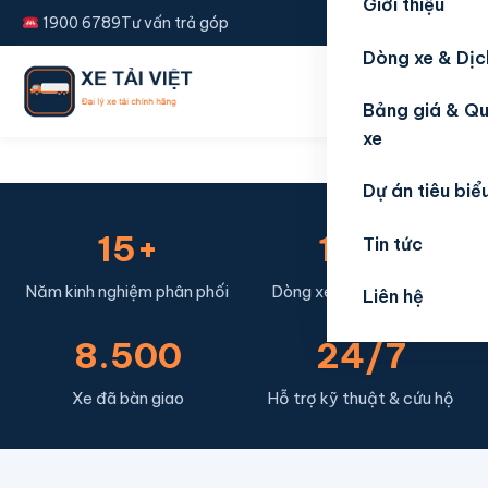
Giới thiệu
1900 6789
Tư vấn trả góp
Dòng xe & Dịc
☰
Bảng giá & Qu
xe
‹
›
Dự án tiêu biể
XE CHUYÊN DỤNG
15+
120+
Xe ben – xe chuyên
Tin tức
dụng
Năm kinh nghiệm phân phối
Dòng xe đang khai thác
Liên hệ
Xe ben, đông lạnh, xe bồn phục vụ mọi ngành nghề.
8.500
24/7
Đóng thùng theo yêu cầu, đăng kiểm tận nơi.
Xe đã bàn giao
Hỗ trợ kỹ thuật & cứu hộ
Xem bảng giá
Liên hệ tư vấn