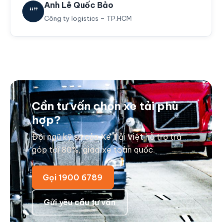
Anh Lê Quốc Bảo
“”
Công ty logistics – TP.HCM
Cần tư vấn chọn xe tải phù
hợp?
Đội ngũ kỹ sư của Xe Tải Việt hỗ trợ trả
góp tới 80%, giao xe toàn quốc.
Gọi 1900 6789
Gửi yêu cầu tư vấn