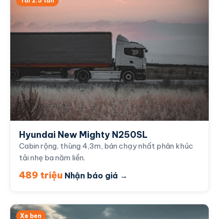
Tải 2.5 tấn
Hyundai New Mighty N250SL
Cabin rộng, thùng 4,3m, bán chạy nhất phân khúc
tải nhẹ ba năm liền.
489 triệu
Nhận báo giá →
Xe ben