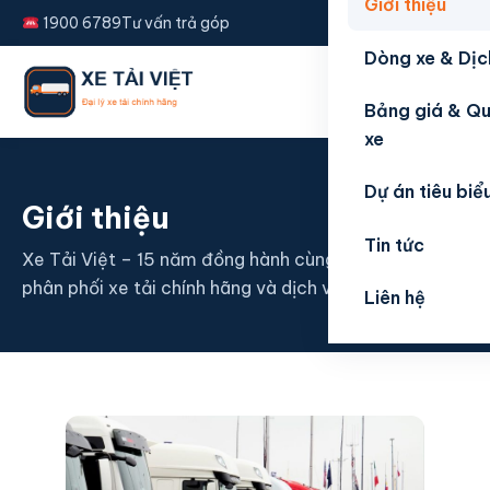
Giới thiệu
1900 6789
Tư vấn trả góp
Dòng xe & Dịc
☰
Bảng giá & Qu
xe
Dự án tiêu biể
Giới thiệu
Tin tức
Xe Tải Việt – 15 năm đồng hành cùng nhà vận tải,
phân phối xe tải chính hãng và dịch vụ trọn gói.
Liên hệ